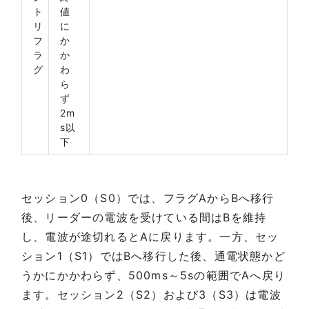
ト
値
リ
に
フ
か
ラ
か
グ
わ
ら
ず
2m
s以
下
セッション0（S0）では、フラグAからBへ移行
後、リーダーの電波を受けている間はBを維持
し、電波が途切れるとAに戻ります。一方、セッ
ション1（S1）ではBへ移行した後、通電状態かど
うかにかかわらず、500ms～5sの範囲でAへ戻り
ます。セッション2（S2）および3（S3）は電波