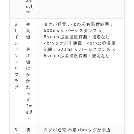
2m
s以
下
S
初
タグが通電：<br>公称温度範囲：
1
期
500ms < パーシスタンス <
イ
値
5s<br>拡張温度範囲：指定なし
ン
・
<br>タグが非通電：<br>公称温度
ベ
最
範囲：500ms < パーシスタンス <
ン
終
5s<br>拡張温度範囲：規定なし
ト
値
リ
に
フ
か
ラ
か
グ
わ
ら
ず
2m
s以
下
S
初
タグが通電:不定<br>タグが非通