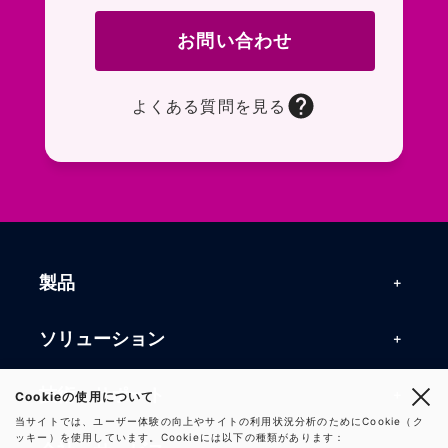
お問い合わせ
よくある質問を見る
お問い合わせフォームページに移動します。R
よくある質問ページに移動します。一般的なお
製品
製品一覧
ソリューション
RFIDリーダー
RFIDソリューション
技術・サポート
Cookieの使用について
RFIDチップ・モジュール
当サイトでは、ユーザー体験の向上やサイトの利用状況分析のためにCookie（ク
RFIDとセンサー
ッキー）を使用しています。Cookieには以下の種類があります：
技術記事一覧
RFIDアンテナ