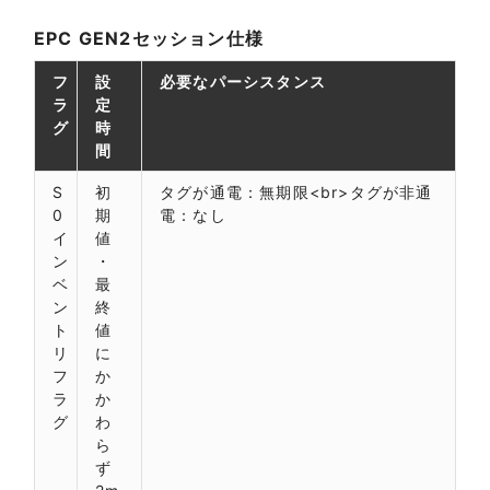
EPC GEN2セッション仕様
フ
設
必要なパーシスタンス
ラ
定
グ
時
間
S
初
タグが通電：無期限<br>タグが非通
0
期
電：なし
イ
値
ン
・
ベ
最
ン
終
ト
値
リ
に
フ
か
ラ
か
グ
わ
ら
ず