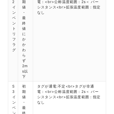
2
期
電：<br>公称温度範囲：2s＜ パー
イ
値
シスタンス<br>拡張温度範囲：指定
ン
・
なし
ベ
最
ン
終
ト
値
リ
に
フ
か
ラ
か
グ
わ
ら
ず
2m
s以
下
S
初
タグが通電:不定<br>タグが非通
3
期
電：<br>公称温度範囲：2s＜ パー
イ
値
シスタンス<br>拡張温度範囲：指定
ン
・
なし
ベ
最
ン
終