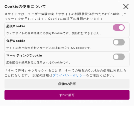
製品
Cookieの使用について
当サイトでは、ユーザー体験の向上やサイトの利用状況分析のためにCookie（ク
製品一覧
ソリューション
ッキー）を使用しています。Cookieには以下の種類があります：
必須Cookie
RFIDリーダー
RFIDソリューション
技術・サポート
ウェブサイトの基本機能に必要なCookieです。無効にはできません。
RFIDチップ・モジュール
分析Cookie
RFIDとセンサー
サイトの利用状況分析とサービス向上に役立てるCookieです。
技術記事一覧
RFIDアンテナ
会社・サービス
Google AnalyticsやGoogle Tag Managerなどの分析ツールのCookieを制御し
マシンビジョン
マーケティングCookie
活用事例
RFIDプリンター
広告配信や効果測定に使用されるCookieです。
会社概要
防爆製品
事業内容
広告配信や効果測定のためのCookieを制御します
「すべて許可」をクリックすることで、すべての種類のCookieの使用に同意した
よくある質問
RFIDタグ
ことになります。 設定の詳細は
プライバシーポリシー
をご確認ください。
お知らせ
RFIDシールド
事業内容一覧
用語集
ソリューション
必須のみ許可
プレスリリース
機器販売
業界別RFID活用例
バーコードスキャナ
すべて許可
お問い合わせ
利用規約
|
プライバシーポリシー
|
ショップ案内
|
クッキー設定
コンサルティング
保守・メンテナンス
パートナー
ハードウェア開発
© 2026 シェン・ヒーロー株式会社 / Sheng Hero Corporation All Rights
Reserved.
ソフトウェア開発